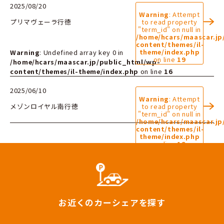
2025/08/20
Warning
: Attempt
プリマヴェーラ行徳
to read property
"term_id" on null in
/home/hcars/maascar.jp
content/themes/il-
theme/index.php
Warning
: Undefined array key 0 in
on line
19
/home/hcars/maascar.jp/public_html/wp-
content/themes/il-theme/index.php
on line
16
2025/06/10
Warning
: Attempt
メゾンロイヤル南行徳
to read property
"term_id" on null in
/home/hcars/maascar.jp
content/themes/il-
theme/index.php
on line
19
お近くのカーシェアを探す