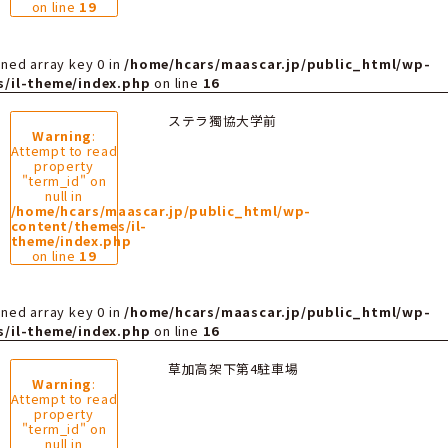
ntent/themes/il-theme/index.php
on line
16
4/03/16
パーキングスポ
Warning
:
Attempt to read
property
"term_id" on
null in
/home/hcars/maascar.jp/public_ht
content/themes/il-
theme/index.php
on line
19
rning
: Undefined array key 0 in
/home/hcars/maasc
ntent/themes/il-theme/index.php
on line
16
5/02/04
ステラ獨協大学
Warning
:
Attempt to read
property