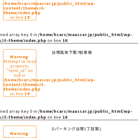
"term_id" on
null in
/home/hcars/maascar.jp/public_ht
content/themes/il-
theme/index.php
on line
19
rning
: Undefined array key 0 in
/home/hcars/maasc
ntent/themes/il-theme/index.php
on line
16
5/11/22
草加高架下第4
Warning
:
Attempt to read
property
"term_id" on
null in
/home/hcars/maascar.jp/public_ht
content/themes/il-
theme/index.php
on line
19