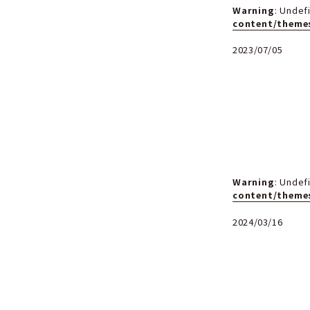
Wa
co
202
Wa