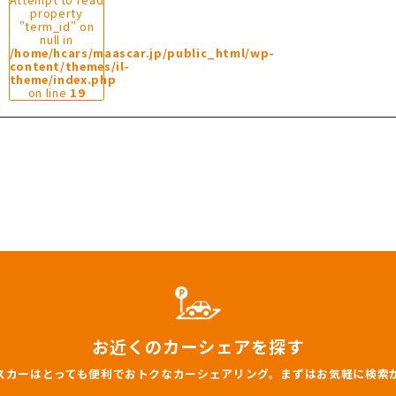
rning
: Undefined array key 0 in
/home/hcars/maasc
ntent/themes/il-theme/index.php
on line
16
5/11/22
谷塚高架下第7
Warning
:
Attempt to read
property
"term_id" on
null in
/home/hcars/maascar.jp/public_ht
content/themes/il-
theme/index.php
on line
19
rning
: Undefined array key 0 in
/home/hcars/maasc
ntent/themes/il-theme/index.php
on line
16
5/12/06
Dパーキング谷塚
Warning
:
Attempt to read