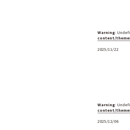
Wa
co
202