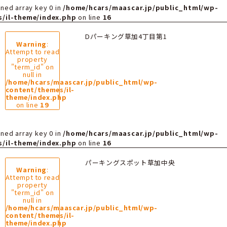
マースカーに関する最新情報を
rning
: Undefined array key 0 in
/home/hcars/maasc
ntent/themes/il-theme/index.php
on line
16
3/07/05
Dパーキング草加
Warning
:
Attempt to read
property
"term_id" on
null in
/home/hcars/maascar.jp/public_ht
content/themes/il-
theme/index.php
on line
19
rning
: Undefined array key 0 in
/home/hcars/maasc