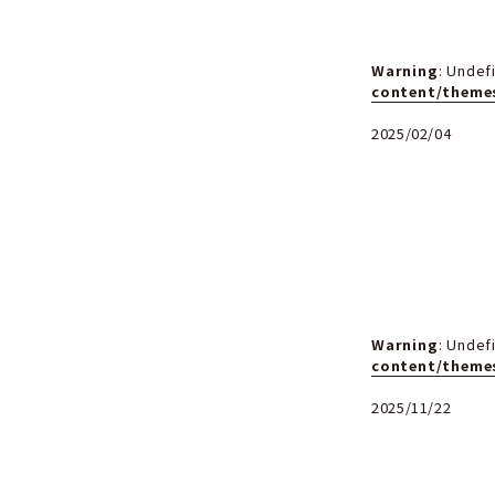
co
202
Wa
co
202