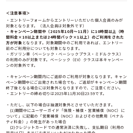
＜注意事項＞
・エントリーフォームからエントリーいただいた個人会員のみが
対象となります。（法人会員は対象外です）
・
キャンペーン期間中（2025年10月～11月）に10時間以上（時
間料金×10以上または24時間パック×1以上）のご利用をされた
方が対象
となります。対象期間中のご利用であれば、エントリー
前のご利用分についても対象となります。
・ガソリン車（ベーシック・ベーシックプラス・ミドルクラス）
の利用のみが対象です。ベーシック（EV）クラスは本キャンペー
ンの対象外です。
・キャンペーン期間内にご返却のご利用が対象となります。キャン
ペーン期間中にご出発された場合でも、ご返却がキャンペーン期間
終了後となる場合には対象外となりますので、ご注意ください。
・エントリーの締め切りは2025年11月30日23:59です。
・ただし、以下の場合は抽選対象外とさせていただきます。
(1)期間中にユーザーガイド「保険・補償・営業補償（NOC）に
ついて」に記載の「営業補償（NOC）およびその他費用（ペナル
ティ料金）」の発生があった場合
(2)クレジットカードでの通常決済に失敗し、支払期日（利用の
翌月15日）までにお支払いいただけなかった場合