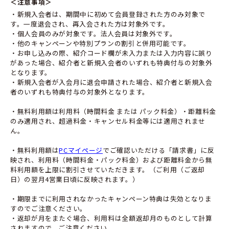
＜注意事項＞
・新規入会者は、期間中に初めて会員登録された方のみ対象で
す。一度退会され、再入会された方は対象外です。
・個人会員のみが対象です。法人会員は対象外です。
・他のキャンペーンや特別プランの割引と併用可能です。
・お申し込みの際、紹介コード欄が未入力または入力内容に誤り
があった場合、紹介者と新規入会者のいずれも特典付与の対象外
となります。
・新規入会者が入会月に退会申請された場合、紹介者と新規入会
者のいずれも特典付与の対象外となります。
・無料利用額は利用料（時間料金 または パック料金）・距離料金
のみ適用され、超過料金・キャンセル料金等には適用されませ
ん。
・無料利用額は
PCマイページ
でご確認いただける「請求書」に反
映され、利用料（時間料金・パック料金）および距離料金から無
料利用額を上限に割引させていただきます。（ご利用（ご返却
日）の翌月4営業日頃に反映されます。）
・期限までに利用されなかったキャンペーン特典は失効となりま
すのでご注意ください。
・返却が月をまたぐ場合、利用料は全額返却月のものとして計算
されますので、ご注意ください。