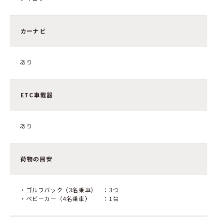
カーナビ
あり
ETC車載器
あり
荷物の目安
・ゴルフバック（3名乗車） ：3つ
・ベビーカー（4名乗車） ：1台