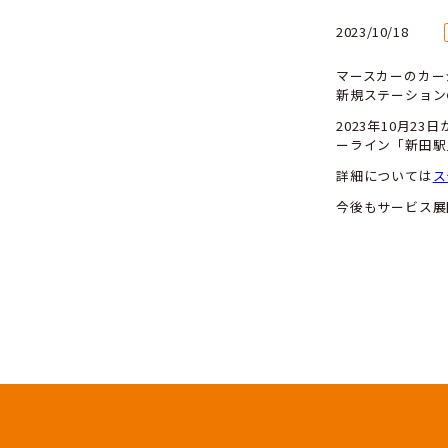
202
マ
新
2
ー
詳
今