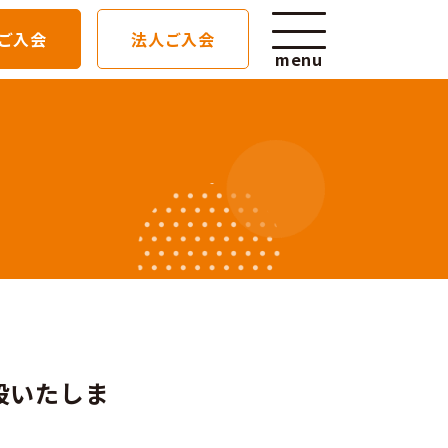
ご入会
法人ご入会
menu
せ