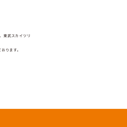
草加新田」を開設いたしま
ございます。
ン「草加新田」を開設いたします。東武スカイツリ
い。皆様のご利用をお待ちしております。
軽にご利用くださいませ。