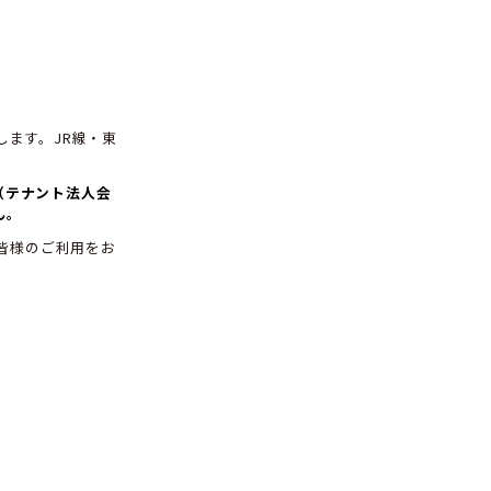
ョン「Dパーキング
いたします
ございます。
ace Omiya5F」を開設いたします。JR線・東
ンです。平日はテナント会員
（テナント法人会
、一般会員の利用はできません。
miya5F）
をご覧ください。皆様のご利用をお