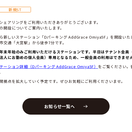
さいたま市大宮区に新規ステーシ
ddGrace Omiya5F」を開設
5/06/13
新規ST
ースカーのカーシェアリングをご利用いただきありがとう
規ステーションの開設についてご案内いたします。
25年6月21日から新しいステーション「Dパーキング AddGr
鉄道・埼玉新都市交通「大宮駅」から徒歩7分です。
土日祝日および年末年始のみご利用いただけるステーショ
およびテナント法人にお勤めの個人会員）
専用となるため
細については
ステーション詳細（Dパーキング AddGrace O
ちしております。