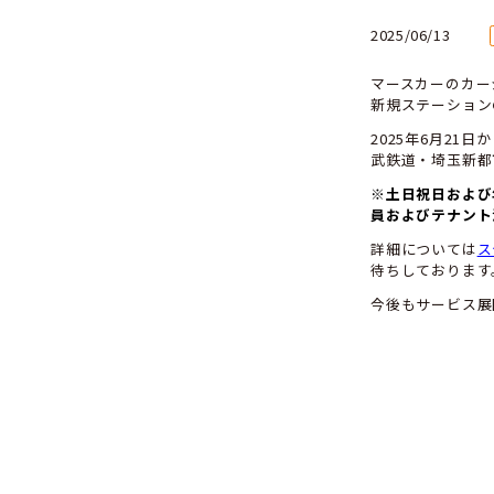
A
202
マ
新
20
武
※
員
詳
待