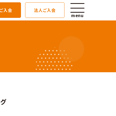
ご入会
法人ご入会
menu
せ
5F」を開設いたします