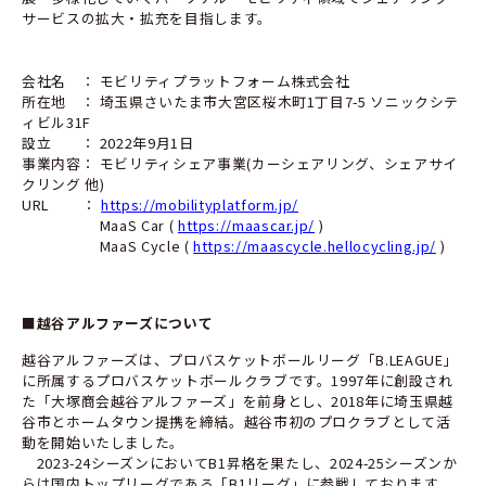
サービスの拡大・拡充を目指します。
会社名 ： モビリティプラットフォーム株式会社
所在地 ： 埼玉県さいたま市大宮区桜木町1丁目7-5 ソニックシテ
ィビル31F
設立 ： 2022年9月1日
事業内容： モビリティシェア事業(カーシェアリング、シェアサイ
クリング 他)
URL ：
https://mobilityplatform.jp/
MaaS Car (
https://maascar.jp/
)
MaaS Cycle (
https://maascycle.hellocycling.jp/
)
■
越谷アルファーズについて
越谷アルファーズは、プロバスケットボールリーグ「B.LEAGUE」
に所属するプロバスケットボールクラブです。1997年に創設され
た「大塚商会越谷アルファーズ」を前身とし、2018年に埼玉県越
谷市とホームタウン提携を締結。越谷市初のプロクラブとして活
動を開始いたしました。
2023-24シーズンにおいてB1昇格を果たし、2024-25シーズンか
らは国内トップリーグである「B1リーグ」に参戦しております。