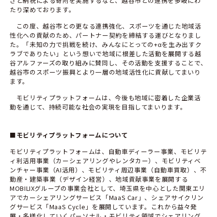
さと納税による寄附を実施するなど、越谷市との連携を多岐にわ
たり深めております。
この度、越谷市との更なる連携強化、スポーツを通じた地域活
性化への貢献のため、パートナー契約を締結する運びとなりまし
た。「未知の力で挑戦を続け、みんなにとっての+αを生み出すク
ラブでありたい」という想いで地域に根差した活動を展開する越
谷アルファーズの取り組みに賛同し、その活動を支援することで、
越谷市のスポーツ振興とより一層の地域活性化に貢献してまいり
ます。
モビリティプラットフォームは、今後も地域に密着した企業活
動を通じて、持続可能な社会の実現を目指してまいります。
■モビリティプラットフォームについて
モビリティプラットフォームは、自動車ディーラー事業、モビリテ
ィ利活用事業（カーシェアリングやレンタカー）、モビリティベ
ンチャー事業（AI活用）、モビリティ周辺事業（自動車買取）、不
動産・建築事業（デザイン経営）、地域貢献事業を展開する
MOBILIXグループの事業会社として、埼玉県を中心とした関東エリ
アでカーシェアリングサービス「MaaS Car」、シェアサイクリン
グサービス「MaaS Cycle」を展開しています。これから益々発
展・多様化していくパーソナル・モビリティ領域でシェアリング