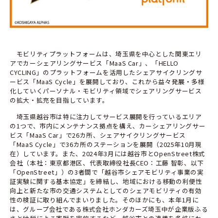
モビリティプラットフォームは、埼玉県を中心とした関東エリ
アでカーシェアリングサービス「MaaS Car」、「HELLO
CYCLING」のプラットフォームを活用したシェアサイクリングサ
ービス「MaaS Cycle」を展開しており、これから益々発展・多様
化していくパーソナル・モビリティ領域でシェアリングサービス
の拡大・拡充を目指しています。
埼玉県越谷市は特に注力してサービス展開を行っているエリア
の1つで、市内にメンテナンス拠点を構え、カーシェアリングサー
ビス「MaaS Car」で26カ所、シェアサイクリングサービス
「MaaS Cycle」で36カ所のステーションを展開（2025年10月現
在）しています。また、2024年3月には越谷市とOpenStreet株式
会社（本社：東京都港区、代表取締役社長CEO：工藤 智彰、以下
「OpenStreet」）の3者間で「越谷市シェアモビリティ事業の実
証実験に関する基本協定」を締結し、地域における移動の利便性
向上と新たな市の交通システムとしてのシェアモビリティの有効
性の検証に取り組んでまいりました。そのほかにも、本年1月に
は、グループ会社である株式会社ホンダカーズ埼玉中が企業版ふる