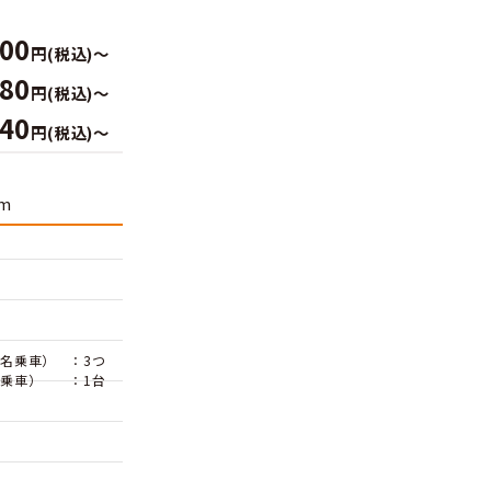
ベーシック
利用料
660
料金
（1時間当たり）
円(税込)～
ク料金
3,300
間パック
円(税込)～
5,280
時間パック
円(税込)～