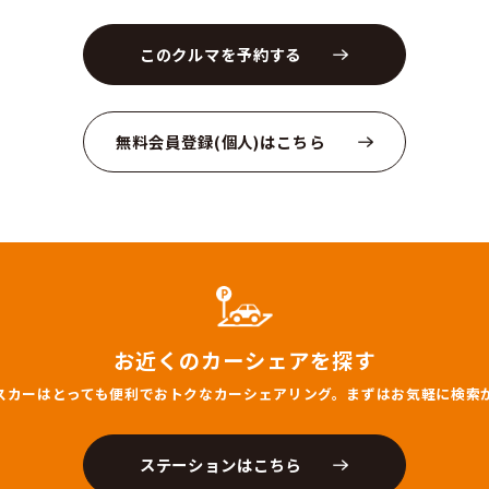
24
員数
5名
燃料
ーナビ
あり
ETC
体カラー
ホワイト
荷物
全装置
の他