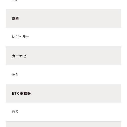
燃料
レギュラー
カーナビ
あり
ETC車載器
あり