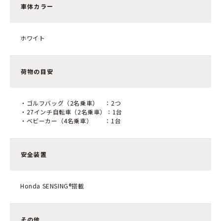
車体カラー
ホワイト
荷物の目安
・ゴルフバッグ（2名乗車） ：2つ
・27インチ自転車（2名乗車）：1台
・ベビーカー（4名乗車） ：1台
安全装置
Honda SENSING®搭載
その他