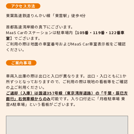
アクセス方法
東葉高速鉄道りんかい線「東雲駅」徒歩4分
首都高速湾岸線の真下にございます。
MaaS Carのステーションは駐車場内【
105番・119番・122番車
室
】でございます。
ご利用の際は地面の車室番号およびMaaS Car車室表示板をご確認
ください。
ご案内事項
車両入出庫の際は出口と入口が異なります。出口・入口ともに1か
所ずつとなっておりますので、ご利用の際は現地の看板等をご確認
の上ご利用ください。
ご返却（入庫）は国道357号線（東京湾岸道路）の「千葉・辰巳方
面行」右側車線からのみ
可能です。入り口付近に「月極駐車場 東
雲A駐車場」という看板がございます。