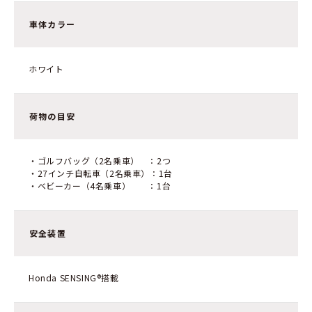
車体カラー
ホワイト
荷物の目安
・ゴルフバッグ（2名乗車） ：2つ
・27インチ自転車（2名乗車）：1台
・ベビーカー（4名乗車） ：1台
安全装置
Honda SENSING®搭載