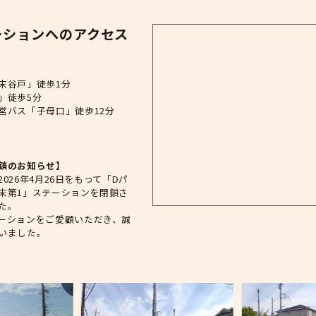
Dパーキング高津区久末第1
鎖
住所
〒213-0026 神奈川県川崎市高津区久末1741
このステーションへのアクセス
アクセス方法
崎市営バス「久末谷戸」徒歩1分
急バス「鷹巣橋」徒歩5分
急バス・川崎市営バス「子母口」徒歩12分
ご案内事項
ステーション閉鎖のお知らせ】
に勝手ながら、2026年4月26日をもって「Dパ