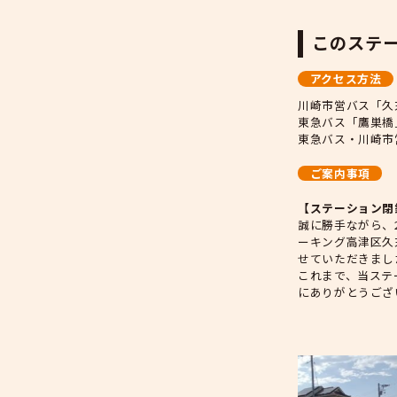
閉
川
東
東
【
誠