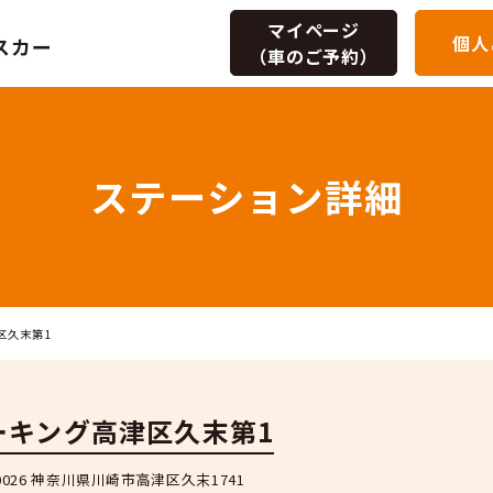
マイページ
個人
（車のご予約）
ステーショ
Dパーキング高津区久末第1