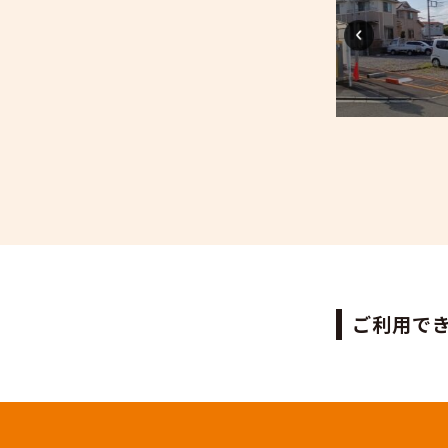
ー
せ
こ
に