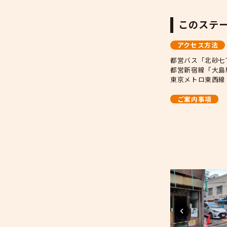
都
都
東