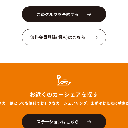
24
員数
4名
燃料
ーナビ
あり
ETC
体カラー
ホワイト
荷物
全装置
Honda SENSING®搭載
の他