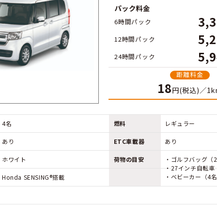
ご利用できるクルマ
HONDA N-BOX
時間
パッ
6時
12