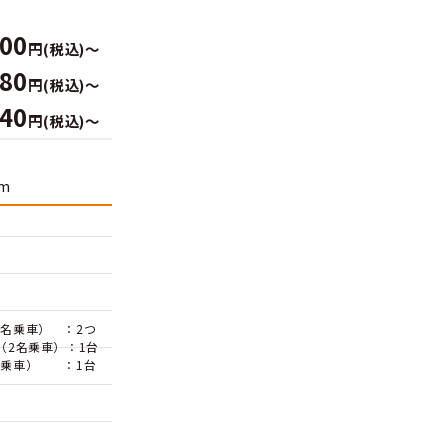
ベーシック
利用料
660
料金
（1時間当たり）
円(税込)～
ク料金
3,300
間パック
円(税込)～
5,280
時間パック
円(税込)～