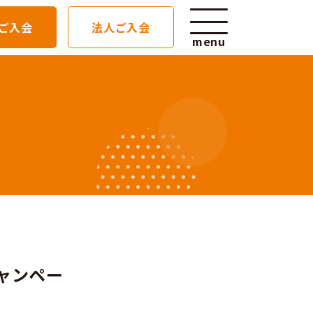
ご入会
法人ご入会
menu
せ
ン拡大中 ※2026/6/15更新