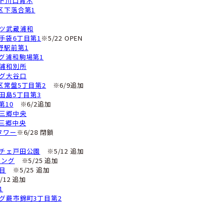
パーキング豊玉南3丁目第1
イブルパーキング新宿区西落合3丁目
ップルパーク江原町3丁目第1
馬春日町駅前パーキング
パーキング葛飾区立石2丁目第3
PC24H 京成高砂駅前第3パーキング
※6/1追加
BU PARK東向島2丁目第2
パーキング東向島5丁目第1
BU PARK鐘ヶ淵駅第2
パーキング東尾久6丁目第1
ンスリー南大塚
池袋3丁目
※5/25 追加
ルビオン足立江北
竹の塚2丁目
※6/9追加
新井駅駐車場
※5/12 追加
埼玉県＞
イオンズスクエア川口（屋上階）
アーズパーキング川口幸町第1