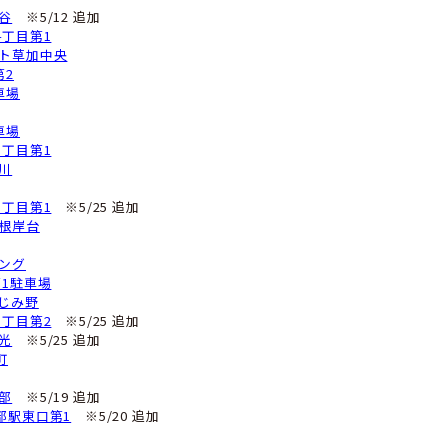
南町4丁目
※5/12 追加
エストパレス蕨1
イブルパーキング蕨市錦町3丁目第2
北町2丁目
ークハイツ蕨
ヴェールハイム蕨
ァーストシティ大宮第3駐車場
パーキング土呂駅前第1
ペースECO越谷レイクタウン駅前第1
ーキングスポットレイクタウン
パーキング越谷レイクタウン駅前第2
ケパ越谷レイクタウン駅前第2
ケパ越谷レイクタウン駅前第3
ネックス南越谷
※5/18 追加
ーキングスポット南越谷
※5/18 追加
K南越谷
※5/18 追加
レッサ南越谷
※5/18 追加
パーキング南越谷1丁目第1
※5/20 追加
谷登戸町
※5/18 追加