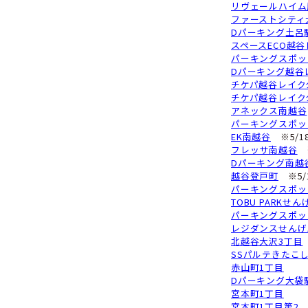
ア
D
メ
サ
ア
D
グ
フ
エ
D
D
チ
リ
ル
Y
上
メ
戸
ク