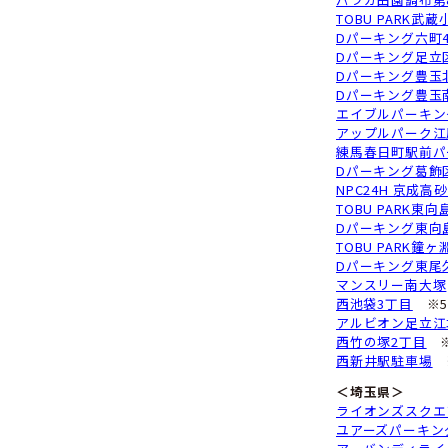
D
G
D
ア
イ
ク
イ
D
G
D
洗
エ
NP
東
パ
TO
D
D
D