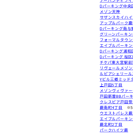
D
エ
ア
練
D
N
TO
D
TO
D
マ
西
ア
西
西
＜
ラ
ユ