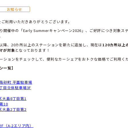
20カ所以上が6時間1,650円！Ea
対象ステーション拡大中 ※2026
6/06/03
お知らせ
つもMaaS Carをご利用いただきありがとうございます。
026年5月11日より開催中の「Early Summerキャンペ
大しております。
ャンペーン開始以降、20カ所以上のステーションを新たに
80台以上のクルマが対象
となっております！
ひお近くのステーションをチェックして、便利なカーシェ
対象ステーション一覧】
東京都＞