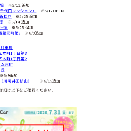
ーキングスポット瓦曽根
※5/18 追加
BU PARKせんげん台
ーキングスポットせんげん台
※5/22 追加
ジダンスせんげん台
※6/15追加
越谷大沢3丁目
Sパルテきたこし駐車場4F
※5/12 追加
山町1丁目
パーキング大袋駅前第4
※5/25 追加
本町1丁目
本町1丁目第2
オエレガンス越谷
※5/12 追加
パーキング草加4丁目第1
ーキングスポット草加中央
生愛宕町1丁目第2
塚高架下第7駐車場
テラ獨協大学前
加高架下第4駐車場
パーキング谷塚1丁目第1
ンハイツ川口前川