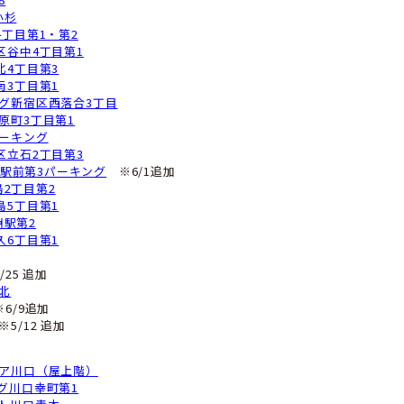
パーキング西蒲田6丁目第1
※6/2 閉鎖
Sパーク西糀谷
パーキング笹塚2丁目第2
ップルパーク笹塚3丁目第3
オン葛西店 立体駐車場M5F
レスト江戸川中央第3
オンフードスタイル船堀店 屋上階
※5/13 追加
パーキング瑞江4丁目第2
※6/12追加
Sパーク中延1丁目
パーキング南馬込5丁目
足1丁目
イブルパーキング碑文谷1丁目
C24H 大井町第1パーキング
玉川1丁目
ラカ田園調布第8
BU PARK武蔵小杉
パーキング六町4丁目第1・第2
パーキング足立区谷中4丁目第1
パーキング豊玉北4丁目第3