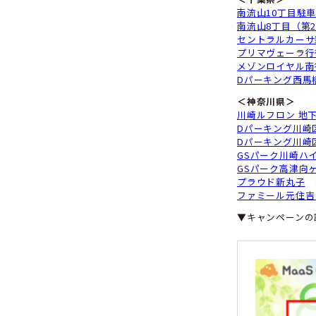
パ
TO
パ
レ
北
S
赤
D
宮
宮
ネ
D
パ
蒲
谷
ス
草
D
サ