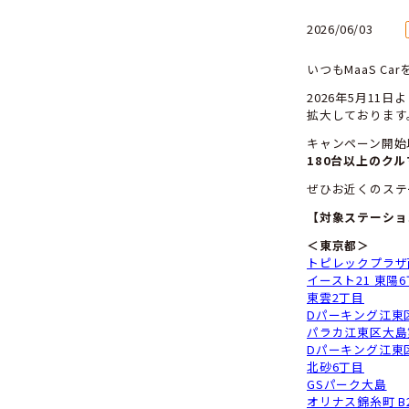
1
ン
202
い
2
拡
キ
1
ぜ
【
＜