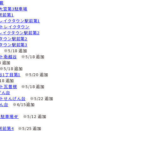
ーバンディライト川口青木
パーキング中央区下落合第1
ゾン天神
ザンスカイハイツ武蔵浦和
ップルパーク鹿手袋6丁目第1
※5/22 OPEN
パーキング南与野駅前第1
リーンパーキング浦和駒場第1
ォーマルタウン浦和別所
イブルパーキング大谷口
パーキング浦和区常盤5丁目第2
※6/9追加
パーキング 桜区田島5丁目第3
ケパ東大宮駅前第10
※6/2追加
ヴェールメゾン三郷中央
ピアシェリール三郷中央
ビル三郷ミッドタワー
※6/28 閉鎖
戸田5丁目
ゾンヴィヴァーチェ戸田公園
※5/12 追加
田新曽BBパーキング
※5/25 追加
レスピア戸田笹目
※5/25 追加