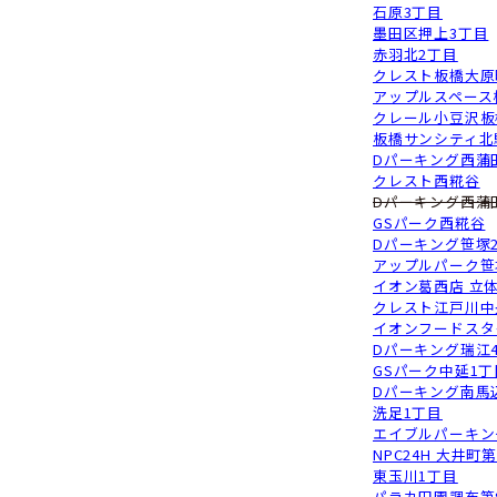
ト
イ
東
D
パ
D
北
G
オ
石
墨
赤
ク
ア
ク
板
D
ク