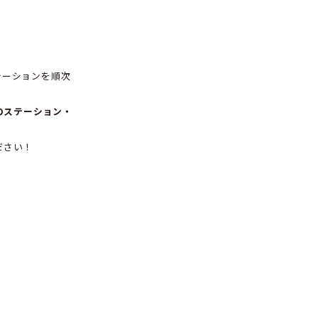
rly Summerキャンペー
/6/15更新
ーン2026」、ご好評につき対象ステーションを順次
追加し、現在は
120カ所以上のステーション・
アをおトクな価格でご利用ください！