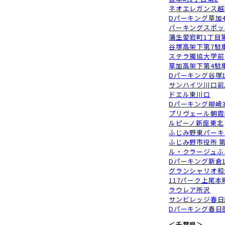
蕨
ウ
エ
蕨
パ
リ
フ
D
ス
パ
D
チ
チ
ア
パ
E
フ
D
越