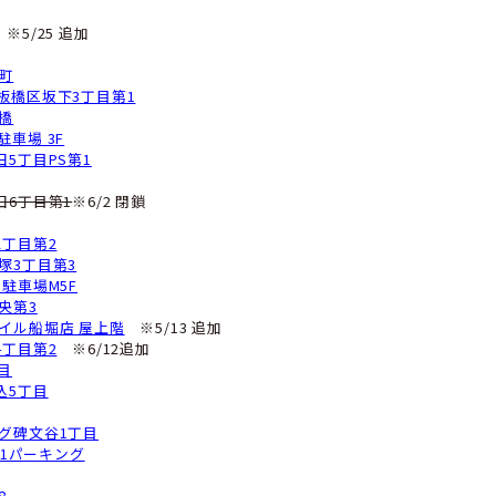
ピレックプラザ南砂町 平面駐車場
ースト21 東陽6丁目立体駐車場3F
雲2丁目
パーキング江東区大島8丁目第1
ラカ江東区大島第10
パーキング江東区大島2丁目第2
砂6丁目
Sパーク大島
リナス錦糸町 B2F（A-2エリア内）
原3丁目
田区押上3丁目
※5/25 追加
羽北2丁目
レスト板橋大原町
ップルスペース板橋区坂下3丁目第1
レール小豆沢板橋
橋サンシティ北駐車場 3F
パーキング西蒲田5丁目PS第1
レスト西糀谷