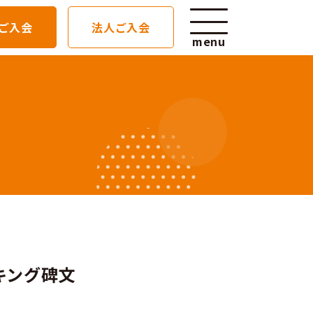
ご入会
法人ご入会
menu
せ
設いたします