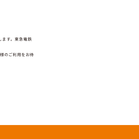
「エイブルパーキング碑文
ございます。
キング碑文谷1丁目」を開設いたします。東急電鉄
から徒歩4分です。
谷1丁目）
をご覧ください。皆様のご利用をお待
軽にご利用くださいませ。