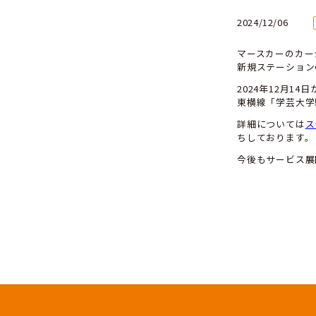
202
マ
新
2
東
詳
ち
今