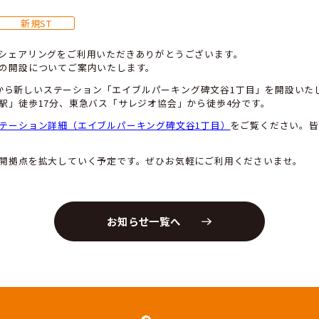
目黒区碑文谷に新規ステーション
谷1丁目」を開設いたします
4/12/06
新規ST
ースカーのカーシェアリングをご利用いただきありがとう
規ステーションの開設についてご案内いたします。
024年12月14日から新しいステーション「エイブルパー
横線「学芸大学駅」徒歩17分、東急バス「サレジオ協会」
細については
ステーション詳細（エイブルパーキング碑文
しております。
後もサービス展開拠点を拡大していく予定です。ぜひお気