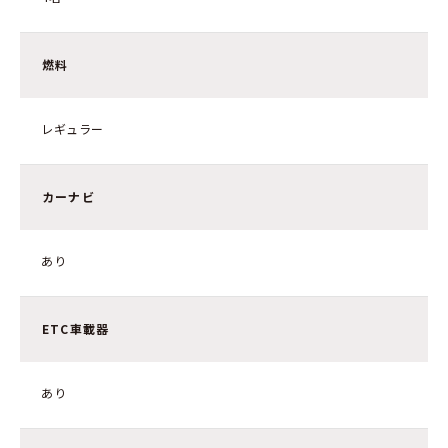
燃料
レギュラー
カーナビ
あり
ETC車載器
あり