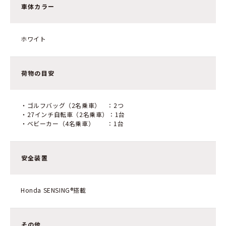
車体カラー
ホワイト
荷物の目安
・ゴルフバッグ（2名乗車） ：2つ
・27インチ自転車（2名乗車）：1台
・ベビーカー（4名乗車） ：1台
安全装置
Honda SENSING®搭載
その他