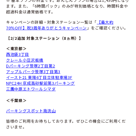
※ 基本プランの料金です。あんしんプランの場合は1,430円となり
ます。また、「6時間パック」のみが特別価格となり、時間料金や
超過料金は通常価格です。
キャンペーンの詳細・対象ステーション一覧は「
【最大約
70％OFF】祝3周年ありがとうキャンペーン
」をご確認ください。
【
2/2追加
対象ステーション
（8ヵ所）】
＜東京都＞
西池袋3丁目
クレール小豆沢板橋
Dパーキング笹塚2丁目第2
アップルパーク笹塚3丁目第3
イースト21 東陽6丁目立体駐車場3F
NPC24H 京成高砂駅前第3パーキング
三鷹中原エトワールシマダ
＜千葉県＞
パーキングスポット南流山
皆様のご利用をお待ちしております。ぜひこの機会にご利用くだ
さいませ。